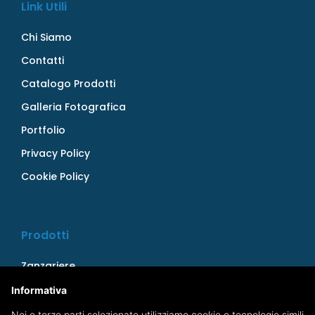
Link Utili
Chi Siamo
Contatti
Catalogo Prodotti
Galleria Fotografica
Portfolio
Privacy Policy
Cookie Policy
Prodotti
Zanzariere
Persiane
Informativa
Serramenti
Noi e terze parti selezionate utilizziamo cookie o tecnologie simili