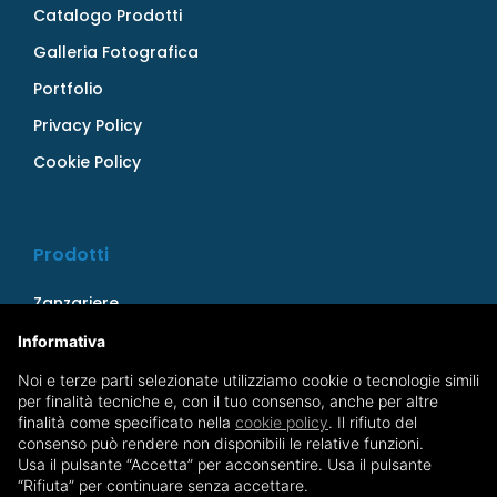
Catalogo Prodotti
Galleria Fotografica
Portfolio
Privacy Policy
Cookie Policy
Prodotti
Zanzariere
Persiane
Informativa
Serramenti
Noi e terze parti selezionate utilizziamo cookie o tecnologie simili
per finalità tecniche e, con il tuo consenso, anche per altre
Cancelli Di Sicurezza
finalità come specificato nella
cookie policy
. Il rifiuto del
consenso può rendere non disponibili le relative funzioni.
Vetrate Panoramiche
Usa il pulsante “Accetta” per acconsentire. Usa il pulsante
“Rifiuta” per continuare senza accettare.